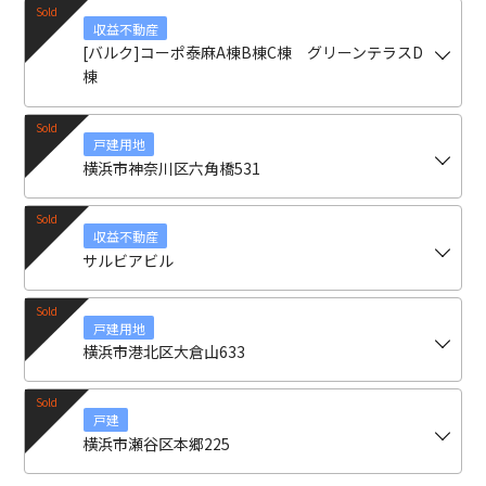
収益不動産
[バルク]コーポ泰麻A棟B棟C棟
グリーンテラスD
棟
戸建用地
横浜市神奈川区六角橋531
収益不動産
サルビアビル
戸建用地
横浜市港北区大倉山633
戸建
横浜市瀬谷区本郷225