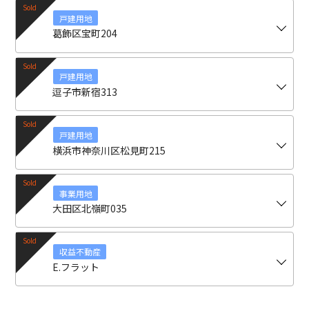
戸建用地
葛飾区宝町204
戸建用地
逗子市新宿313
戸建用地
横浜市神奈川区松見町215
事業用地
大田区北嶺町035
収益不動産
E.フラット