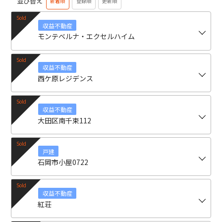
並び替え
新着順
登録順
更新順
収益不動産
モンテベルナ・エクセルハイム
収益不動産
西ケ原レジデンス
収益不動産
大田区南千束112
戸建
石岡市小屋0722
収益不動産
紅荘