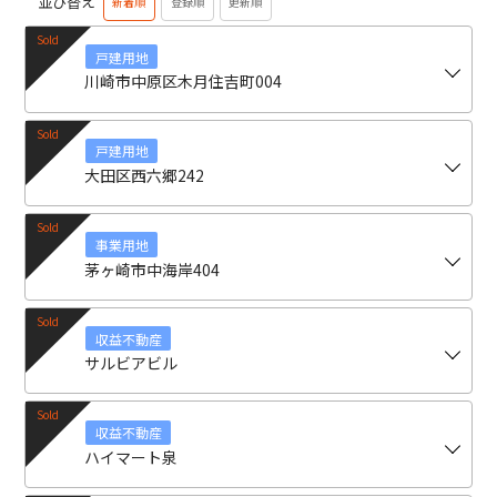
並び替え
新着順
登録順
更新順
戸建用地
川崎市中原区木月住吉町004
戸建用地
大田区西六郷242
事業用地
茅ヶ崎市中海岸404
収益不動産
サルビアビル
収益不動産
ハイマート泉