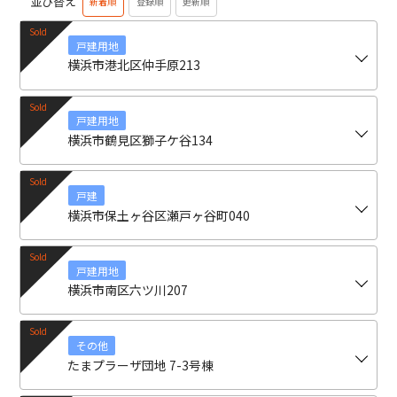
並び替え
新着順
登録順
更新順
戸建用地
横浜市港北区仲手原213
戸建用地
横浜市鶴見区獅子ケ谷134
戸建
横浜市保土ヶ谷区瀬戸ヶ谷町040
戸建用地
横浜市南区六ツ川207
その他
たまプラーザ団地 7-3号棟