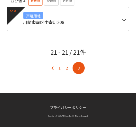
並び替え
新着順
登録順
更新順
戸建用地
川崎市幸区中幸町208
21 - 21
/
21件
1
2
3
プライバシーポリシー
Copyright © LIVE LABO.co.,ltd.All Rights Reserved.